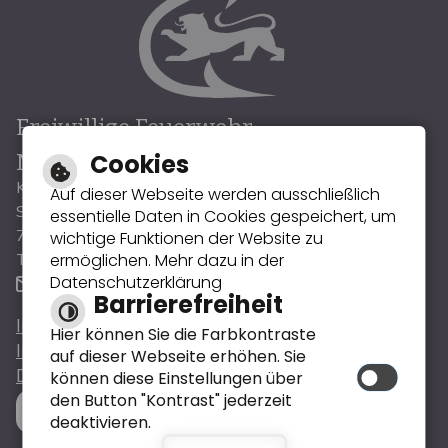
Freiwillige Feuerwehr
Cookies
Muggensturm
Kommandant : Patrick Völker
Auf dieser Webseite werden ausschließlich
Sofienstraße 33
essentielle Daten in Cookies gespeichert, um
76461 Muggensturm
wichtige Funktionen der Website zu
ermöglichen. Mehr dazu in der
Tel. : 0174/3146392
Datenschutzerklärung
E-Mail schreiben
Barrierefreiheit
Inhalt
Hier können Sie die Farbkontraste
Impressum
auf dieser Webseite erhöhen. Sie
Datenschutz
können diese Einstellungen über
den Button "Kontrast" jederzeit
Barrierefreie Ansicht
deaktivieren.